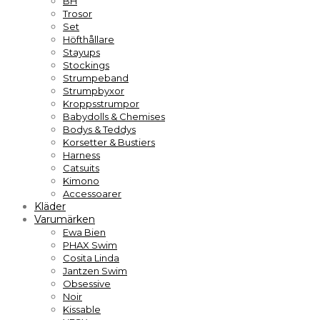
BH
Trosor
Set
Höfthållare
Stayups
Stockings
Strumpeband
Strumpbyxor
Kroppsstrumpor
Babydolls & Chemises
Bodys & Teddys
Korsetter & Bustiers
Harness
Catsuits
Kimono
Accessoarer
Kläder
Varumärken
Ewa Bien
PHAX Swim
Cosita Linda
Jantzen Swim
Obsessive
Noir
Kissable