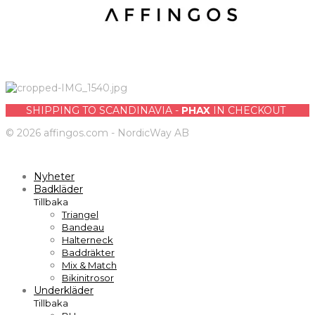
SHIPPING TO SCANDINAVIA -
PHAX
IN CHECKOUT
©
2026
affingos.com - NordicWay AB
Nyheter
Badkläder
Tillbaka
Triangel
Bandeau
Halterneck
Baddräkter
Mix & Match
Bikinitrosor
Underkläder
Tillbaka