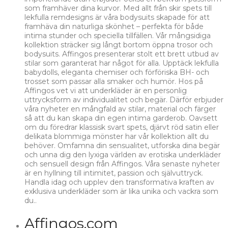
som framhäver dina kurvor. Med allt från skir spets till
lekfulla remdesigns är våra bodysuits skapade för att
framhäva din naturliga skönhet – perfekta för både
intima stunder och speciella tillfällen. Vår mångsidiga
kollektion sträcker sig långt bortom öppna trosor och
bodysuits. Affingos presenterar stolt ett brett utbud av
stilar som garanterat har något för alla. Upptäck lekfulla
babydolls, eleganta chemiser och förföriska BH- och
trosset som passar alla smaker och humör. Hos på
Affingos vet vi att underkläder är en personlig
uttrycksform av individualitet och begär. Därför erbjuder
våra nyheter en mångfald av stilar, material och färger
så att du kan skapa din egen intima garderob. Oavsett
om du föredrar klassisk svart spets, djärvt röd satin eller
delikata blommiga mönster har vår kollektion allt du
behöver. Omfamna din sensualitet, utforska dina begär
och unna dig den lyxiga världen av erotiska underkläder
och sensuell design från Affingos. Våra senaste nyheter
är en hyllning till intimitet, passion och självuttryck.
Handla idag och upplev den transformativa kraften av
exklusiva underkläder som är lika unika och vackra som
du..
Affingos.com