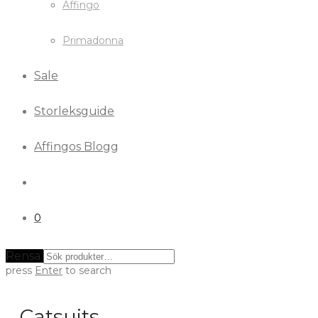
Affingo
Primadonna
Sale
Storleksguide
Affingos Blogg
0
Rensa
press
Enter
to search
Catsuits