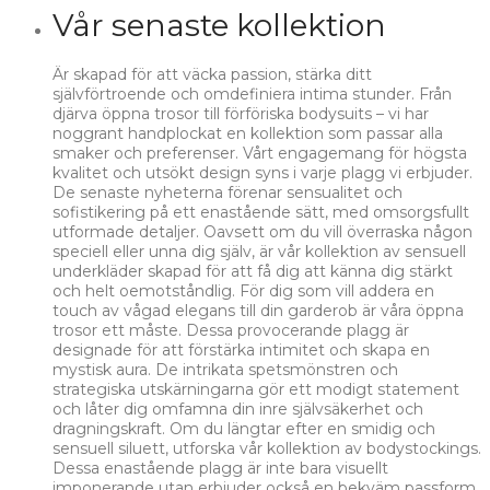
Vår senaste kollektion
Är skapad för att väcka passion, stärka ditt
självförtroende och omdefiniera intima stunder. Från
djärva öppna trosor till förföriska bodysuits – vi har
noggrant handplockat en kollektion som passar alla
smaker och preferenser. Vårt engagemang för högsta
kvalitet och utsökt design syns i varje plagg vi erbjuder.
De senaste nyheterna förenar sensualitet och
sofistikering på ett enastående sätt, med omsorgsfullt
utformade detaljer. Oavsett om du vill överraska någon
speciell eller unna dig själv, är vår kollektion av sensuell
underkläder skapad för att få dig att känna dig stärkt
och helt oemotståndlig. För dig som vill addera en
touch av vågad elegans till din garderob är våra öppna
trosor ett måste. Dessa provocerande plagg är
designade för att förstärka intimitet och skapa en
mystisk aura. De intrikata spetsmönstren och
strategiska utskärningarna gör ett modigt statement
och låter dig omfamna din inre självsäkerhet och
dragningskraft. Om du längtar efter en smidig och
sensuell siluett, utforska vår kollektion av bodystockings.
Dessa enastående plagg är inte bara visuellt
imponerande utan erbjuder också en bekväm passform