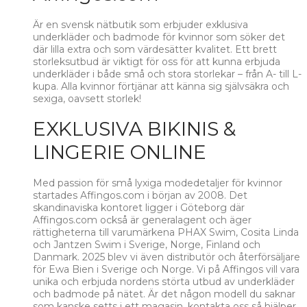
Är en svensk nätbutik som erbjuder exklusiva
underkläder och badmode för kvinnor som söker det
där lilla extra och som värdesätter kvalitet. Ett brett
storleksutbud är viktigt för oss för att kunna erbjuda
underkläder i både små och stora storlekar – från A- till L-
kupa. Alla kvinnor förtjänar att känna sig självsäkra och
sexiga, oavsett storlek!
EXKLUSIVA BIKINIS &
LINGERIE ONLINE
Med passion för små lyxiga modedetaljer för kvinnor
startades Affingos.com i början av 2008. Det
skandinaviska kontoret ligger i Göteborg där
Affingos.com också är generalagent och äger
rättigheterna till varumärkena PHAX Swim, Cosita Linda
och Jantzen Swim i Sverige, Norge, Finland och
Danmark. 2025 blev vi även distributör och återförsäljare
för Ewa Bien i Sverige och Norge. Vi på Affingos vill vara
unika och erbjuda nordens störta utbud av underkläder
och badmode på nätet. Är det någon modell du saknar
som kanske setts i ett magasin, kontakta oss så hjälper