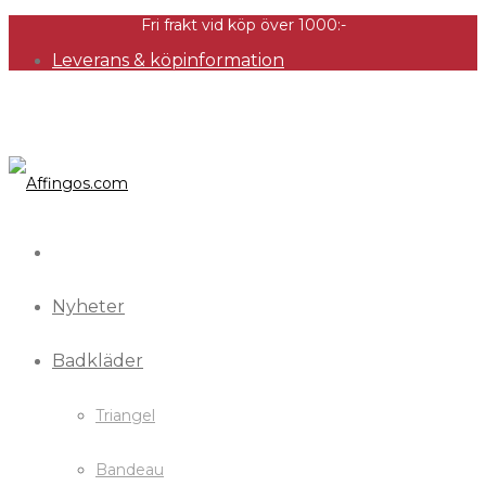
Fri frakt vid köp över 1000:-
Leverans & köpinformation
Nyheter
Badkläder
Triangel
Bandeau