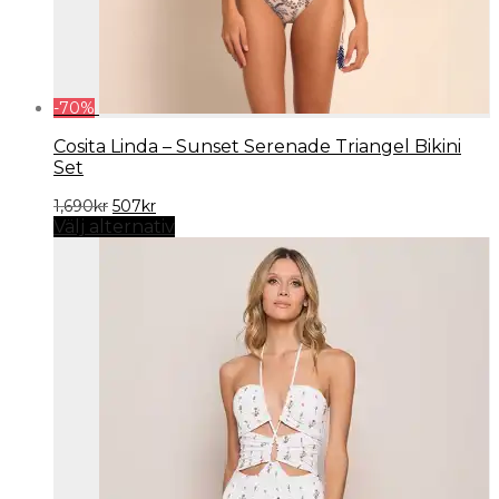
-
70
%
Cosita Linda – Sunset Serenade Triangel Bikini
Set
Det
Det
1,690
kr
507
kr
ursprungliga
nuvarande
Välj alternativ
priset
priset
var:
är:
1,690kr.
507kr.