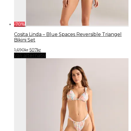
-
70
%
Cosita Linda – Blue Spaces Reversible Triangel
Bikini Set
Det
Det
1,690
kr
507
kr
ursprungliga
nuvarande
Välj alternativ
priset
priset
var:
är:
1,690kr.
507kr.