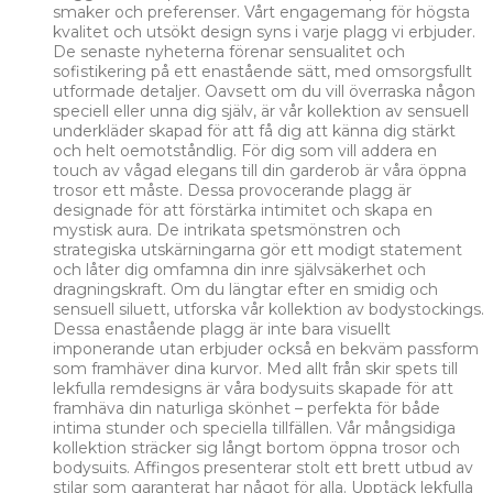
smaker och preferenser. Vårt engagemang för högsta
kvalitet och utsökt design syns i varje plagg vi erbjuder.
De senaste nyheterna förenar sensualitet och
sofistikering på ett enastående sätt, med omsorgsfullt
utformade detaljer. Oavsett om du vill överraska någon
speciell eller unna dig själv, är vår kollektion av sensuell
underkläder skapad för att få dig att känna dig stärkt
och helt oemotståndlig. För dig som vill addera en
touch av vågad elegans till din garderob är våra öppna
trosor ett måste. Dessa provocerande plagg är
designade för att förstärka intimitet och skapa en
mystisk aura. De intrikata spetsmönstren och
strategiska utskärningarna gör ett modigt statement
och låter dig omfamna din inre självsäkerhet och
dragningskraft. Om du längtar efter en smidig och
sensuell siluett, utforska vår kollektion av bodystockings.
Dessa enastående plagg är inte bara visuellt
imponerande utan erbjuder också en bekväm passform
som framhäver dina kurvor. Med allt från skir spets till
lekfulla remdesigns är våra bodysuits skapade för att
framhäva din naturliga skönhet – perfekta för både
intima stunder och speciella tillfällen. Vår mångsidiga
kollektion sträcker sig långt bortom öppna trosor och
bodysuits. Affingos presenterar stolt ett brett utbud av
stilar som garanterat har något för alla. Upptäck lekfulla