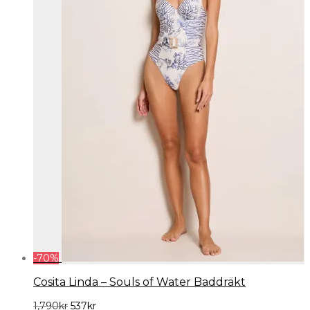
kan
väljas
på
produktsidan
-
70
%
Cosita Linda – Souls of Water Baddräkt
Det
Det
1,790
kr
537
kr