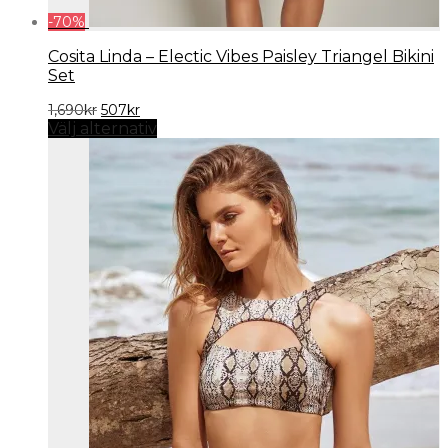
-
70
%
Cosita Linda – Electic Vibes Paisley Triangel Bikini
Set
Det
Det
1,690
kr
507
kr
ursprungliga
nuvarande
Välj alternativ
priset
priset
var:
är:
1,690kr.
507kr.