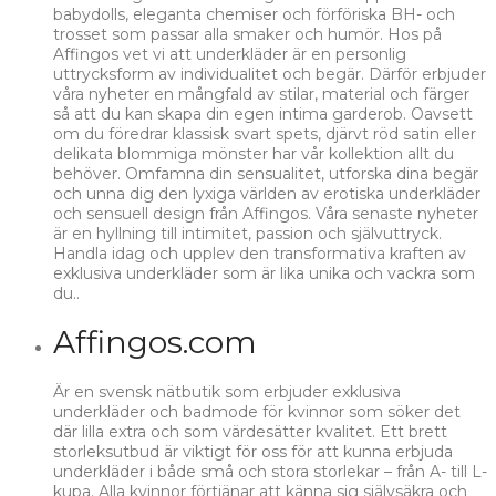
babydolls, eleganta chemiser och förföriska BH- och
trosset som passar alla smaker och humör. Hos på
Affingos vet vi att underkläder är en personlig
uttrycksform av individualitet och begär. Därför erbjuder
våra nyheter en mångfald av stilar, material och färger
så att du kan skapa din egen intima garderob. Oavsett
om du föredrar klassisk svart spets, djärvt röd satin eller
delikata blommiga mönster har vår kollektion allt du
behöver. Omfamna din sensualitet, utforska dina begär
och unna dig den lyxiga världen av erotiska underkläder
och sensuell design från Affingos. Våra senaste nyheter
är en hyllning till intimitet, passion och självuttryck.
Handla idag och upplev den transformativa kraften av
exklusiva underkläder som är lika unika och vackra som
du..
Affingos.com
Är en svensk nätbutik som erbjuder exklusiva
underkläder och badmode för kvinnor som söker det
där lilla extra och som värdesätter kvalitet. Ett brett
storleksutbud är viktigt för oss för att kunna erbjuda
underkläder i både små och stora storlekar – från A- till L-
kupa. Alla kvinnor förtjänar att känna sig självsäkra och