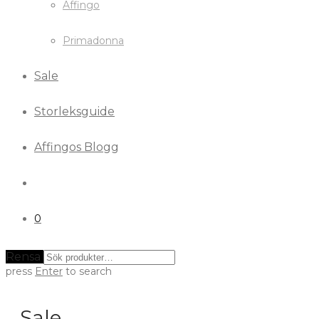
Affingo
Primadonna
Sale
Storleksguide
Affingos Blogg
0
Rensa
press
Enter
to search
Sale