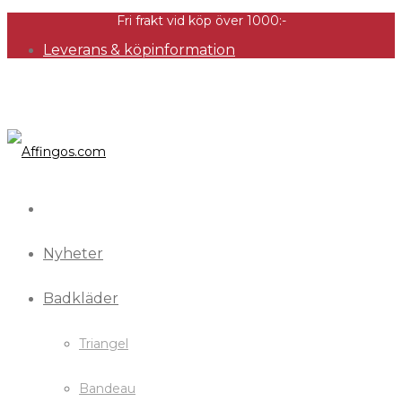
Fri frakt vid köp över 1000:-
Leverans & köpinformation
Nyheter
Badkläder
Triangel
Bandeau