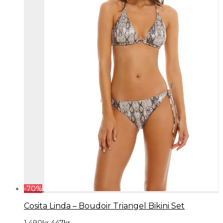
-
70
%
Cosita Linda – Boudoir Triangel Bikini Set
Det
Det