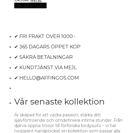
1,490
kr
447
kr
ursprungliga
nuvarande
Välj alternativ
priset
priset
var:
är:
1,490kr.
447kr.
✔ FRI FRAKT ÖVER 1000:-
✔ 365 DAGARS ÖPPET KÖP
✔ SÄKRA BETALNINGAR
✔ KUNDTJÄNST VIA MEJL
✔ HELLO@AFFINGOS.COM
Vår senaste kollektion
Är skapad för att väcka passion, stärka ditt
självförtroende och omdefiniera intima stunder. Från
djärva öppna trosor till förföriska bodysuits – vi har
noggrant handplockat en kollektion som passar alla