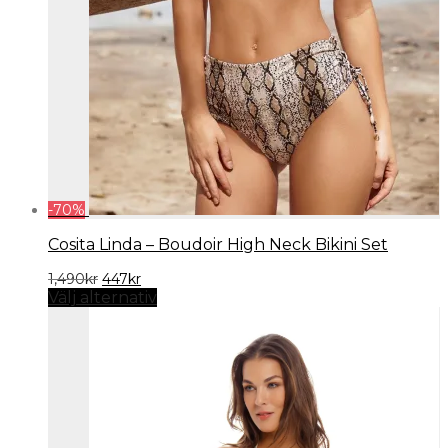
-
70
%
Cosita Linda – Boudoir High Neck Bikini Set
Det
Det
1,490
kr
447
kr
ursprungliga
nuvarande
Välj alternativ
priset
priset
var:
är:
1,490kr.
447kr.