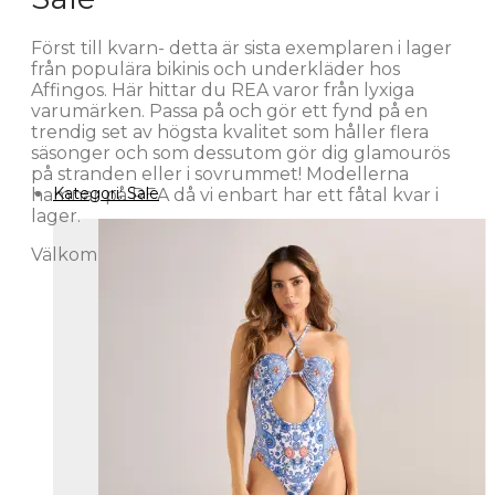
Först till kvarn- detta är sista exemplaren i lager
från populära bikinis och underkläder hos
Affingos. Här hittar du REA varor från lyxiga
varumärken. Passa på och gör ett fynd på en
trendig set av högsta kvalitet som håller flera
säsonger och som dessutom gör dig glamourös
på stranden eller i sovrummet! Modellerna
Kategori:
Sale
hamnar på REA då vi enbart har ett fåtal kvar i
lager.
Välkommen som kund hos oss på Affingos!