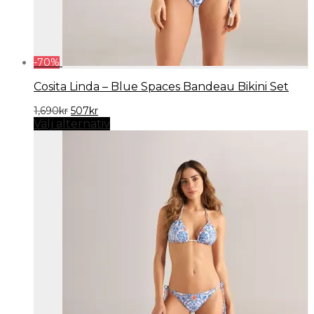
-
70
%
Cosita Linda – Blue Spaces Bandeau Bikini Set
Det
Det
1,690
kr
507
kr
ursprungliga
nuvarande
Välj alternativ
priset
priset
var:
är:
1,690kr.
507kr.