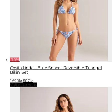
-
70
%
Cosita Linda – Blue Spaces Reversible Triangel
Bikini Set
Det
Det
1,690
kr
507
kr
ursprungliga
nuvarande
Välj alternativ
priset
priset
var:
är:
1,690kr.
507kr.