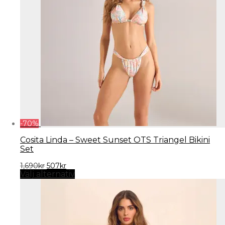
-
70
%
Cosita Linda – Sweet Sunset OTS Triangel Bikini
Set
Det
Det
1,690
kr
507
kr
ursprungliga
nuvarande
Välj alternativ
priset
priset
var:
är:
1,690kr.
507kr.