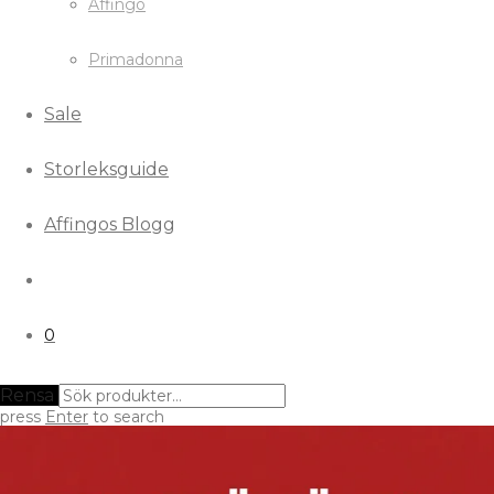
Affingo
Primadonna
Sale
Storleksguide
Affingos Blogg
0
Rensa
press
Enter
to search