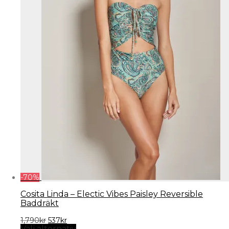
produktsidan
-
70
%
Cosita Linda – Electic Vibes Paisley Reversible
Baddräkt
Det
Det
1,790
kr
537
kr
ursprungliga
nuvarande
Den
Välj alternativ