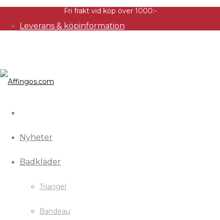
Fri frakt vid köp över 1000:-
Leverans & köpinformation
Nyheter
Badkläder
Triangel
Bandeau