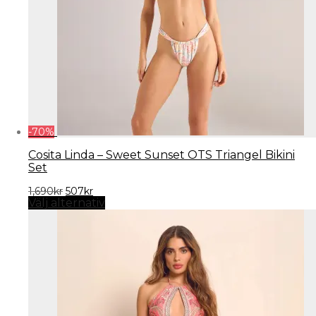
på
produktsidan
-
70
%
Cosita Linda – Sweet Sunset OTS Triangel Bikini
Set
Det
Det
1,690
kr
507
kr
ursprungliga
nuvarande
Välj alternativ
priset
priset
var:
är:
1,690kr.
507kr.