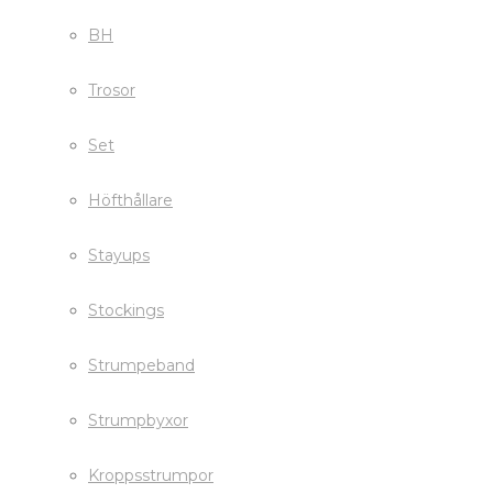
BH
Trosor
Set
Höfthållare
Stayups
Stockings
Strumpeband
Strumpbyxor
Kroppsstrumpor